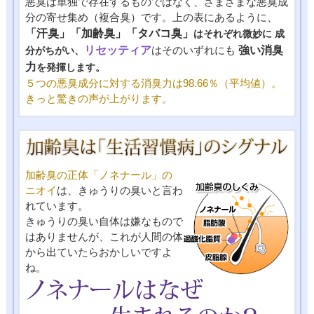
悪臭は単独で存在するものではなく、さまざまな悪臭成
分の寄せ集め（複合臭）です。上の表にあるように、
「汗臭」「加齢臭」「タバコ臭」
はそれぞれ微妙に 成
リセッティア
はそのいずれにも
強い消臭
分がちがい、
力
を発揮します。
５つの悪臭成分に対する消臭力は98.66％（平均値）。
きっと驚きの声が上がります。
加齢臭の正体「ノネナール」の
ニオイ
は、きゅうりの臭いと言わ
れています。
きゅうりの臭い自体は嫌なもので
はありませんが、これが人間の体
から出ていたらおかしいですよ
ね。