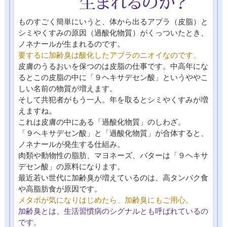
ものすごく簡単にいうと、体から出るアブラ（皮脂）と
シミやくすみの原因（過酸化物質）がくっついたとき、
ノネナールが生まれるのです。
要するに加齢臭は酸化したアブラのニオイなのです。
皮膚のうるおいを保つのは皮脂の仕事です。中高年にな
るとこの皮脂の中に「９ヘキサデセン酸」というややこ
しい名前の物質が増えます。
そして共犯者がもう一人。年を取るとシミやくすみが増
えますね。
これは皮膚の中にある「過酸化物質」のしわざ。
「９ヘキサデセン酸」と「過酸化物質」が合体すると、
ノネナールが発生する仕組み。
肉類や動物性の脂肪、マヨネーズ、バターは「９ヘキサ
デセン酸」の原料になります。
最近若い世代に加齢臭が増えているのは、高タンパク食
や高脂肪食が原因です。
メタボが気になりはじめたら、加齢臭にもご用心。
加齢臭とは、生活習慣病のシグナルとも呼ばれているの
です。