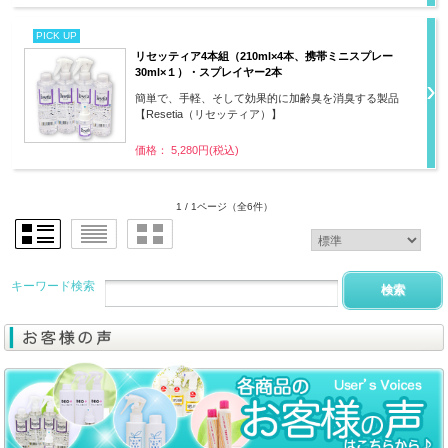
PICK UP
リセッティア4本組（210ml×4本、携帯ミニスプレー
30ml×１）・スプレイヤー2本
簡単で、手軽、そして効果的に加齢臭を消臭する製品
【Resetia（リセッティア）】
価格： 5,280円(税込)
1 / 1ページ
（全6件）
キーワード検索